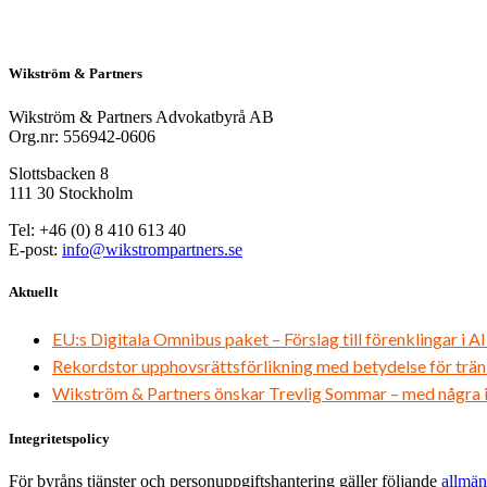
Wikström & Partners
Wikström & Partners Advokatbyrå AB
Org.nr: 556942-0606
Slottsbacken 8
111 30 Stockholm
Tel: +46 (0) 8 410 613 40
E-post:
info@wikstrompartners.se
Aktuellt
EU:s Digitala Omnibus paket – Förslag till förenklingar i A
Rekordstor upphovsrättsförlikning med betydelse för trän
Wikström & Partners önskar Trevlig Sommar – med några in
Integritetspolicy
För byråns tjänster och personuppgiftshantering gäller följande
allmän