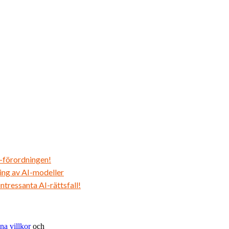
I-förordningen!
ing av AI-modeller
tressanta AI-rättsfall!
na villkor
och