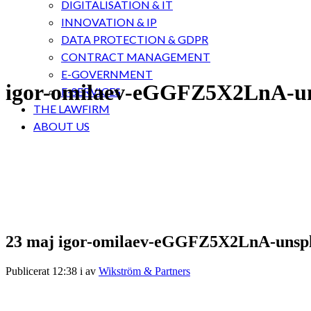
DIGITALISATION & IT
INNOVATION & IP
DATA PROTECTION & GDPR
CONTRACT MANAGEMENT
E-GOVERNMENT
igor-omilaev-eGGFZ5X2LnA-un
E-SERVICES
THE LAWFIRM
ABOUT US
23 maj
igor-omilaev-eGGFZ5X2LnA-unsp
Publicerat 12:38
i
av
Wikström & Partners