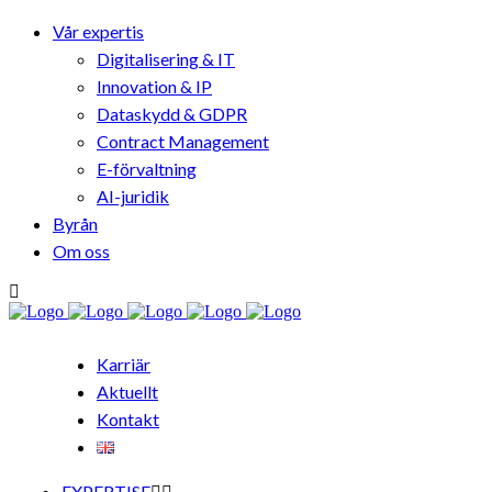
Vår expertis
Digitalisering & IT
Innovation & IP
Dataskydd & GDPR
Contract Management
E-förvaltning
AI-juridik
Byrån
Om oss
Karriär
Aktuellt
Kontakt
EXPERTISE