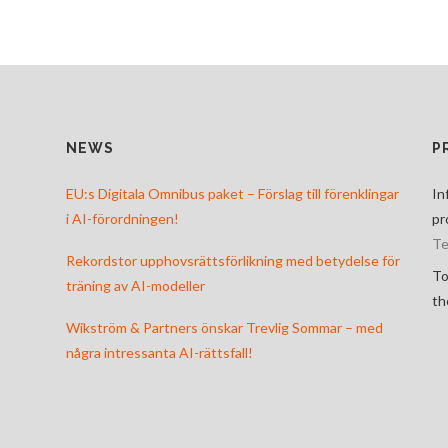
NEWS
P
EU:s Digitala Omnibus paket – Förslag till förenklingar
In
i AI-förordningen!
pr
Te
Rekordstor upphovsrättsförlikning med betydelse för
To
träning av AI-modeller
th
Wikström & Partners önskar Trevlig Sommar – med
några intressanta AI-rättsfall!