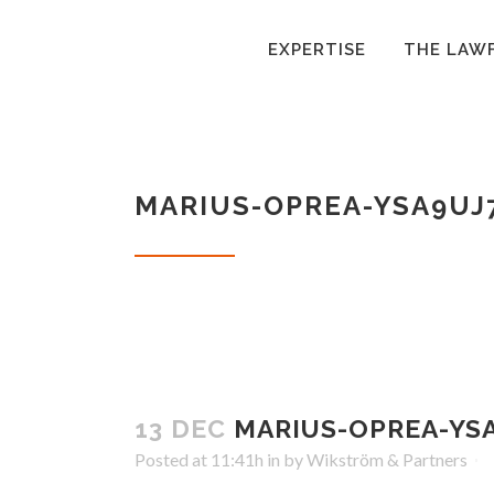
EXPERTISE
THE LAW
MARIUS-OPREA-YSA9U
13 DEC
MARIUS-OPREA-YS
Posted at 11:41h
in
by
Wikström & Partners