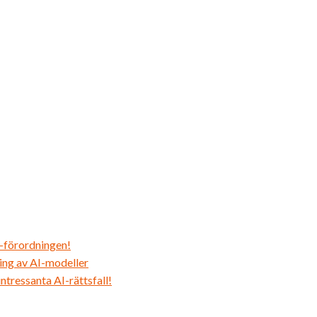
I-förordningen!
ing av AI-modeller
tressanta AI-rättsfall!