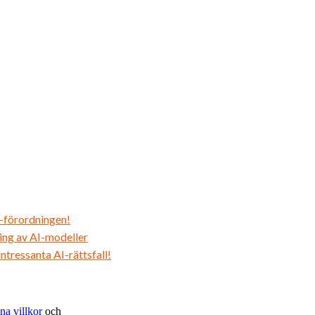
I-förordningen!
ing av AI-modeller
tressanta AI-rättsfall!
na villkor
och