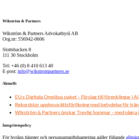
Wikström & Partners
Wikström & Partners Advokatbyrå AB
Org.nr: 556942-0606
Slottsbacken 8
111 30 Stockholm
Tel: +46 (0) 8 410 613 40
E-post:
info@wikstrompartners.se
Aktuellt
EU:s Digitala Omnibus paket – Förslag till förenklingar i A
Rekordstor upphovsrättsförlikning med betydelse för trän
Wikström & Partners önskar Trevlig Sommar – med några in
Integritetspolicy
För byråns tjänster och personuppgiftshantering gäller följande
allmän