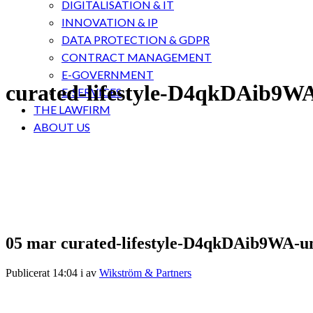
DIGITALISATION & IT
INNOVATION & IP
DATA PROTECTION & GDPR
CONTRACT MANAGEMENT
E-GOVERNMENT
curated-lifestyle-D4qkDAib9WA
E-SERVICES
THE LAWFIRM
ABOUT US
05 mar
curated-lifestyle-D4qkDAib9WA-un
Publicerat 14:04
i
av
Wikström & Partners