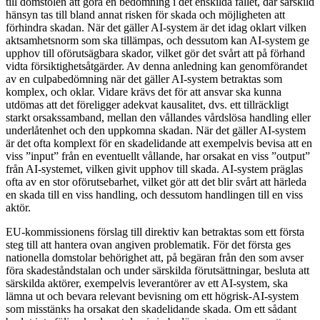
till domstolen att göra en bedömning i det enskilda fallet, där särskild
hänsyn tas till bland annat risken för skada och möjligheten att
förhindra skadan. När det gäller AI-system är det idag oklart vilken
aktsamhetsnorm som ska tillämpas, och dessutom kan AI-system ge
upphov till oförutsägbara skador, vilket gör det svårt att på förhand
vidta försiktighetsåtgärder. Av denna anledning kan genomförandet
av en culpabedömning när det gäller AI-system betraktas som
komplex, och oklar. Vidare krävs det för att ansvar ska kunna
utdömas att det föreligger adekvat kausalitet, dvs. ett tillräckligt
starkt orsakssamband, mellan den vållandes vårdslösa handling eller
underlåtenhet och den uppkomna skadan. När det gäller AI-system
är det ofta komplext för en skadelidande att exempelvis bevisa att en
viss ”input” från en eventuellt vållande, har orsakat en viss ”output”
från AI-systemet, vilken givit upphov till skada. AI-system präglas
ofta av en stor oförutsebarhet, vilket gör att det blir svårt att härleda
en skada till en viss handling, och dessutom handlingen till en viss
aktör.
EU-kommissionens förslag till direktiv kan betraktas som ett första
steg till att hantera ovan angiven problematik. För det första ges
nationella domstolar behörighet att, på begäran från den som avser
föra skadeståndstalan och under särskilda förutsättningar, besluta att
särskilda aktörer, exempelvis leverantörer av ett AI-system, ska
lämna ut och bevara relevant bevisning om ett högrisk-AI-system
som misstänks ha orsakat den skadelidande skada. Om ett sådant