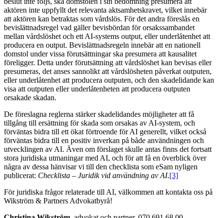
beslut inte följs, ska domstolen i sin bedömning presumera att
aktören inte uppfyllt det relevanta aktsamhetskravet, vilket innebär
att aktören kan betraktas som vårdslös. För det andra föreslås en
bevislättnadsregel vad gäller bevisbördan för orsakssambandet
mellan vårdslöshet och ett AI-systems output, eller underlåtenhet att
producera en output. Bevislättnadsregeln innebär att en nationell
domstol under vissa förutsättningar ska presumera att kausalitet
föreligger. Detta under förutsättning att vårdslöshet kan bevisas eller
presumeras, det anses sannolikt att vårdslösheten påverkat outputen,
eller underlåtenhet att producera outputen, och den skadelidande kan
visa att outputen eller underlåtenheten att producera outputen
orsakade skadan.
De föreslagna reglerna stärker skadelidandes möjligheter att få
tillgång till ersättning för skada som orsakas av AI-system, och
förväntas bidra till ett ökat förtroende för AI generellt, vilket också
förväntas bidra till en positiv inverkan på både användningen och
utvecklingen av AI. Även om förslaget skulle antas finns det fortsatt
stora juridiska utmaningar med AI, och för att få en överblick över
några av dessa hänvisar vi till den checklista som eSam nyligen
publicerat:
Checklista – Juridik vid användning av AI
.
[3]
För juridiska frågor relaterade till AI, välkommen att kontakta oss på
Wikström & Partners Advokatbyrå!
Christina Wikström
, advokat och partner, 070 691 68 00,