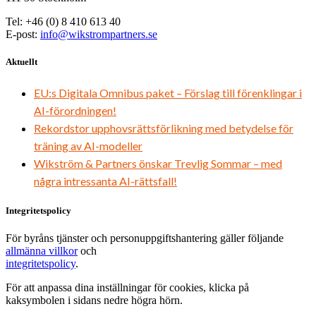
Tel: +46 (0) 8 410 613 40
E-post:
info@wikstrompartners.se
Aktuellt
EU:s Digitala Omnibus paket – Förslag till förenklingar i
AI-förordningen!
Rekordstor upphovsrättsförlikning med betydelse för
träning av AI-modeller
Wikström & Partners önskar Trevlig Sommar – med
några intressanta AI-rättsfall!
Integritetspolicy
För byråns tjänster och personuppgiftshantering gäller följande
allmänna villkor
och
integritetspolicy
.
För att anpassa dina inställningar för cookies, klicka på
kaksymbolen i sidans nedre högra hörn.