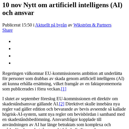
10 nov
Nytt om artificiell intelligens (AI)
och ansvar
Publicerat 15:50
i
Aktuellt på byrån
av
Wikström & Partners
Share
Regeringen välkomnar EU-kommissionens ambition att underlätta
för personer som drabbas av skada genom artificiell intelligens (AI)
att kunna erhålla ersättning, vilket framgår av en faktapromemoria
som publicerades i förra veckan.
[1]
I slutet av september föreslog EU-kommissionen ett direktiv om
skadeståndsansvar gällande AI.
[2]
Direktivet skulle innebära nya
regler vad gäller edition och bevarande av bevis avseende så kallade
högrisk-AI-system, samt nya regler om bevisbördan i samband med
en skadeståndsbedömning. Ansvarsfrågor kopplade till
användningen av AI har länge betraktats som komplexa och