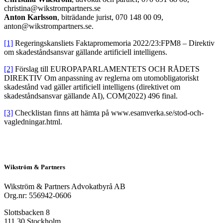
christina@wikstrompartners.se
Anton Karlsson
, biträdande jurist, 070 148 00 09,
anton@wikstrompartners.se.
[1]
Regeringskansliets Faktapromemoria 2022/23:FPM8 – Direktiv
om skadeståndsansvar gällande artificiell intelligens.
[2]
Förslag till EUROPAPARLAMENTETS OCH RÅDETS
DIREKTIV Om anpassning av reglerna om utomobligatoriskt
skadestånd vad gäller artificiell intelligens (direktivet om
skadeståndsansvar gällande AI), COM(2022) 496 final.
[3]
Checklistan finns att hämta på www.esamverka.se/stod-och-
vagledningar.html.
Wikström & Partners
Wikström & Partners Advokatbyrå AB
Org.nr: 556942-0606
Slottsbacken 8
111 30 Stockholm