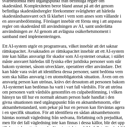
svårbedömda med utgångspunkt från befintliga regler om
skadestånd. Komplexiteten beror bland annat på att det genom
befintliga skadeståndsregler förekommer svårigheter att härleda
skadeståndsansvaret och få klarhet i vem som anses som vållande i
en ansvarsbedömning. Förslaget innebär ett första steg i att anpassa
regler om skadestånd till användningen av AI, samt underlätta
användningen av AI genom att avlägsna osäkerhetsmoment i
samband med implementeringen.
Ett AI-system utgör en programvara, vilket innebär att det saknar
rättskapacitet. Avsaknaden av rättskapacitet innebär att ett AI-system
inte kan hållas ansvarigt för skador som AI-systemet orsakar, i stället
måste ansvaret härledas till fysiska eller juridiska personer som står
bakom systemet, såsom utvecklare, operatörer eller användare. Det
kan både vara svårt att identifiera dessa personer, samt bedöma vem
som ska hållas ansvarig i en utomobligatorisk situation. Även om en
ansvarig person kan utrönas, krävs det dessutom att personen bakom
AI-systemet kan bedömas ha varit i vart fall vårdslös. För att utröna
om personen varit vårdslös genomförs en culpabedömning, i vilken
hänsyn tas till hur en normalt aktsam person hade handlat i den
givna situationen med utgångspunkt från en aktsamhetsnorm, eller
aktsamhetsstandard, som pekar på hur en person kan förväntas agera
i en specifik situation. För att identifiera en sådan aktsamhetsnorm
hämtas normalt vägledning från sedvana, författning och prejudikat,
men för det fall vägledning inte kan finnas i dessa källor, blir det upp