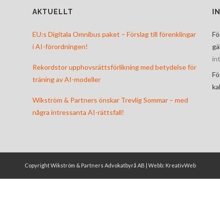
AKTUELLT
I
EU:s Digitala Omnibus paket – Förslag till förenklingar
Fö
i AI-förordningen!
gä
in
Rekordstor upphovsrättsförlikning med betydelse för
Fö
träning av AI-modeller
ka
Wikström & Partners önskar Trevlig Sommar – med
några intressanta AI-rättsfall!
Copyright Wikström & Partners Advokatbyrå AB | Webb:
KreativWeb