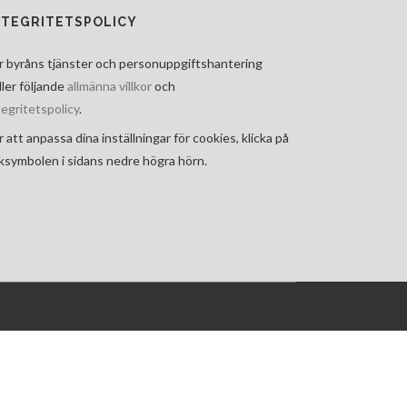
NTEGRITETSPOLICY
r byråns tjänster och personuppgiftshantering
ller följande
allmänna villkor
och
tegritetspolicy
.
r att anpassa dina inställningar för cookies, klicka på
ksymbolen i sidans nedre högra hörn.