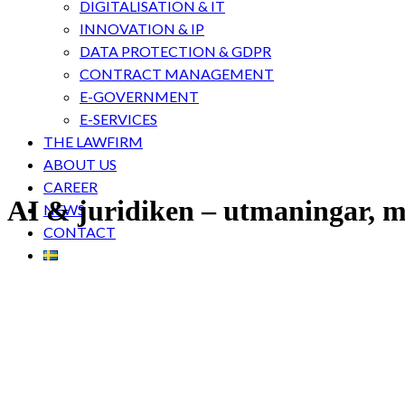
DIGITALISATION & IT
INNOVATION & IP
DATA PROTECTION & GDPR
CONTRACT MANAGEMENT
E-GOVERNMENT
E-SERVICES
THE LAWFIRM
ABOUT US
CAREER
AI & juridiken – utmaningar, mö
NEWS
CONTACT