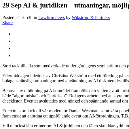
29 Sep
AI & juridiken – utmaningar, möjlig
Posted at 13:53h
in
Lawfirm news
by
Wikström & Partners
Share
Stort tack till alla som medverkade under gårdagens seminarium och 
Eftermiddagen inleddes av Christina Wikström med ett föredrag på tem
bolagens rättsliga utmaningar med användning av AI diskuterades till
Behovet av utbildning på AI-området framhölls och vikten av att juriste
både ”algoritmiska” och ”juridiska”. Bolagens arbete med att styra 
checklistor. Eventet avslutades med mingel och spännande samtal om r
Ett extra stort tack till vår moderator Daniel Westman, samt våra pan
fram emot att anordna ett uppföljande event om AI-förordningen, T.B
Vill ni också lära er mer om AI & juridiken och få en skräddarsydd pres