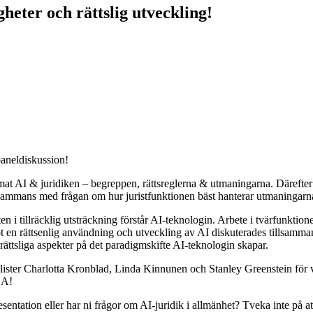
heter och rättslig utveckling!
paneldiskussion!
at AI & juridiken – begreppen, rättsreglerna & utmaningarna. Därefter
sammans med frågan om hur juristfunktionen bäst hanterar utmaningarna
n i tillräcklig utsträckning förstår AI-teknologin. Arbete i tvärfunktion
mot en rättsenlig användning och utveckling av AI diskuterades tillsa
ättsliga aspekter på det paradigmskifte AI-teknologin skapar.
ellister Charlotta Kronblad, Linda Kinnunen och Stanley Greenstein för v
.A!
entation eller har ni frågor om AI-juridik i allmänhet? Tveka inte på at