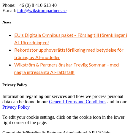
Phone: +46 (0) 8 410 613 40
E-mail:
info@wikstrompartners.se
News
EU:s Digitala Omnibus paket – Förslag till förenklingar i
AI-förordningen!
Rekordstor upphovsrättsförlikning med betydelse för
träning av AI-modeller
Wikström & Partners önskar Trevlig Sommar – med
några intressanta AI-rättsfall!
Privacy Policy
Information regarding our services and how we process personal
data can be found in our
General Terms and Conditions
and in our
Privacy Policy
.
To edit your cookie settings, click on the cookie icon in the lower
right corner of the page.
Copyright Wikström & Partners Advokatbyrå AB | Webb: