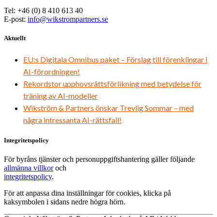
Tel: +46 (0) 8 410 613 40
E-post:
info@wikstrompartners.se
Aktuellt
EU:s Digitala Omnibus paket – Förslag till förenklingar i
AI-förordningen!
Rekordstor upphovsrättsförlikning med betydelse för
träning av AI-modeller
Wikström & Partners önskar Trevlig Sommar – med
några intressanta AI-rättsfall!
Integritetspolicy
För byråns tjänster och personuppgiftshantering gäller följande
allmänna villkor
och
integritetspolicy
.
För att anpassa dina inställningar för cookies, klicka på
kaksymbolen i sidans nedre högra hörn.