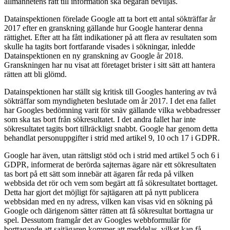
allmänhetens rätt till information ska begäran beviljas.
Datainspektionen förelade Google att ta bort ett antal sökträffar år
2017 efter en granskning gällande hur Google hanterar denna
rättighet. Efter att ha fått indikationer på att flera av resultaten som
skulle ha tagits bort fortfarande visades i sökningar, inledde
Datainspektionen en ny granskning av Google år 2018.
Granskningen har nu visat att företaget brister i sitt sätt att hantera
rätten att bli glömd.
Datainspektionen har ställt sig kritisk till Googles hantering av två
sökträffar som myndigheten beslutade om år 2017. I det ena fallet
har Googles bedömning varit för snäv gällande vilka webbadresser
som ska tas bort från sökresultatet. I det andra fallet har inte
sökresultatet tagits bort tillräckligt snabbt. Google har genom detta
behandlat personuppgifter i strid med artikel 9, 10 och 17 i GDPR.
Google har även, utan rättsligt stöd och i strid med artikel 5 och 6 i
GDPR, informerat de berörda sajternas ägare när ett sökresultaten
tas bort på ett sätt som innebär att ägaren får reda på vilken
webbsida det rör och vem som begärt att få sökresultatet borttaget.
Detta har gjort det möjligt för sajtägaren att på nytt publicera
webbsidan med en ny adress, vilken kan visas vid en sökning på
Google och därigenom sätter rätten att få sökresultat borttagna ur
spel. Dessutom framgår det av Googles webbformulär för
borttagande att sajtägaren kommer att meddelas, vilket kan få