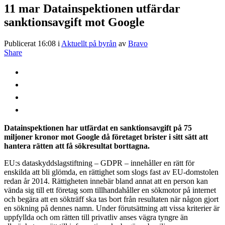
11 mar
Datainspektionen utfärdar
sanktionsavgift mot Google
Publicerat 16:08
i
Aktuellt på byrån
av
Bravo
Share
Datainspektionen har utfärdat en sanktionsavgift på 75
miljoner kronor mot Google då företaget brister i sitt sätt att
hantera rätten att få sökresultat borttagna.
EU:s dataskyddslagstiftning – GDPR – innehåller en rätt för
enskilda att bli glömda, en rättighet som slogs fast av EU-domstolen
redan år 2014. Rättigheten innebär bland annat att en person kan
vända sig till ett företag som tillhandahåller en sökmotor på internet
och begära att en sökträff ska tas bort från resultaten när någon gjort
en sökning på dennes namn. Under förutsättning att vissa kriterier är
uppfyllda och om rätten till privatliv anses vägra tyngre än