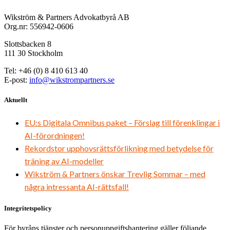
Wikström & Partners Advokatbyrå AB
Org.nr: 556942-0606
Slottsbacken 8
111 30 Stockholm
Tel: +46 (0) 8 410 613 40
E-post:
info@wikstrompartners.se
Aktuellt
EU:s Digitala Omnibus paket – Förslag till förenklingar i
AI-förordningen!
Rekordstor upphovsrättsförlikning med betydelse för
träning av AI-modeller
Wikström & Partners önskar Trevlig Sommar – med
några intressanta AI-rättsfall!
Integritetspolicy
För byråns tjänster och personuppgiftshantering gäller följande