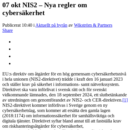
07 okt
NIS2 – Nya regler om
cybersäkerhet
Publicerat 10:40
i
Aktuellt på byrån
av
Wikström & Partners
Share
EU:s direktiv om åtgärder för en hög gemensam cybersäkerhetsnivå
i hela unionen (NIS2-direktivet) trädde i kraft den 16 januari 2023
och ställer krav på säkerhet i informations- samt nätverkssystem.
Direktivet ska vara införlivat i svensk rätt och för svenskt
vidkommande lämnades, den 18 september 2024, ett slutbetänkande
av utredningen om genomförandet av NIS2- och CER-direktiven.
[1]
NIS2-direktivet kommer införlivas i Sverige genom en ny
cybersäkerhetslag, som kommer att ersätta den gamla lagen
(2018:1174) om informationssäkerhet för samhällsviktiga och
digitala tjänster. Direktivet syftar bland annat till att fastställa krav
om riskhanteringsåtgärder för cybersäkerhet,