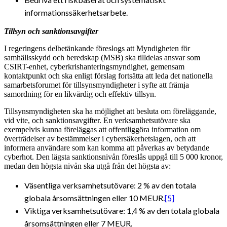
informationssäkerhetsarbete.
Tillsyn och sanktionsavgifter
I regeringens delbetänkande föreslogs att Myndigheten för
samhällsskydd och beredskap (MSB) ska tilldelas ansvar som
CSIRT-enhet, cyberkrishanteringsmyndighet, gemensam
kontaktpunkt och ska enligt förslag fortsätta att leda det nationella
samarbetsforumet för tillsynsmyndigheter i syfte att främja
samordning för en likvärdig och effektiv tillsyn.
Tillsynsmyndigheten ska ha möjlighet att besluta om föreläggande,
vid vite, och sanktionsavgifter. En verksamhetsutövare ska
exempelvis kunna föreläggas att offentliggöra information om
överträdelser av bestämmelser i cybersäkerhetslagen, och att
informera användare som kan komma att påverkas av betydande
cyberhot. Den lägsta sanktionsnivån föreslås uppgå till 5 000 kronor,
medan den högsta nivån ska utgå från det högsta av:
Väsentliga verksamhetsutövare: 2 % av den totala
globala årsomsättningen eller 10 MEUR.
[5]
Viktiga verksamhetsutövare: 1,4 % av den totala globala
årsomsättningen eller 7 MEUR.