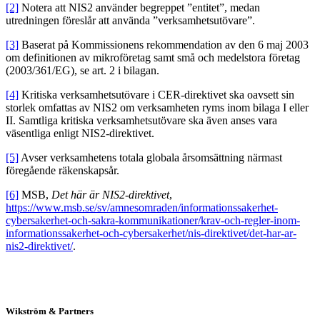
[2]
Notera att NIS2 använder begreppet ”entitet”, medan
utredningen föreslår att använda ”verksamhetsutövare”.
[3]
Baserat på Kommissionens rekommendation av den 6 maj 2003
om definitionen av mikroföretag samt små och medelstora företag
(2003/361/EG), se art. 2 i bilagan.
[4]
Kritiska verksamhetsutövare i CER-direktivet ska oavsett sin
storlek omfattas av NIS2 om verksamheten ryms inom bilaga I eller
II. Samtliga kritiska verksamhetsutövare ska även anses vara
väsentliga enligt NIS2-direktivet.
[5]
Avser verksamhetens totala globala årsomsättning närmast
föregående räkenskapsår.
[6]
MSB,
Det här är NIS2-direktivet
,
https://www.msb.se/sv/amnesomraden/informationssakerhet-
cybersakerhet-och-sakra-kommunikationer/krav-och-regler-inom-
informationssakerhet-och-cybersakerhet/nis-direktivet/det-har-ar-
nis2-direktivet/
.
Wikström & Partners