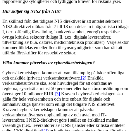
rapporteringsskyldigheter och tydliggöra kraven för riskanalyser.
Hur skiljer sig NIS2 från NIS?
En skillnad från det tidigare NIS-direktivet är att antalet sektorer i
NIS2-direktivet utökas från 7 till 18 och delas in i högkritiska (bilaga
I, t.ex. offentlig förvaltning, bankverksamhet, energi) respektive
övriga kritiska sektorer (bilaga II, t.ex. digitala leverantörer,
tillverkning av bl.a. datorer, medicintekniska produkter). Varje sektor
kommer tilldelas en eller flera tillsynsmyndigheter som har rätt att
utfärda föreskrifter för respektive sektor.
Vilka kommer påverkas av cybersäkerhetslagen?
Cybersäkerhetslagen kommer att vara tillämplig på både offentliga
och enskilda (privata) verksamhetsutövare.
[2]
Enskilda
verksamhetsutövare ska, som huvudregel för att omfattas av
reglerna, sysselsätta minst 50 personer eller ha en årsomsättning som
överstiger 10 miljoner EUR.
[3]
Kraven i cybersäkerhetslagen ska
gälla för hela verksamheten och inte enbart för digitala och
samhällsviktiga tjänster som enligt det tidigare NIS-direktivet.
Kraven i cybersäkerhetslagen kommer att påverka
verksamhetsutövarnas upphandling av och avtal med IT-
leverantörer. I NIS2-direktivet görs i stället en åtskillnad mellan
väsentliga (t.ex. leverantörer av DNS-tjänster eller kritiska entiteter
enligt CER-direktivet
[4]
) och viktiga verksamhetsutövare, för vilka