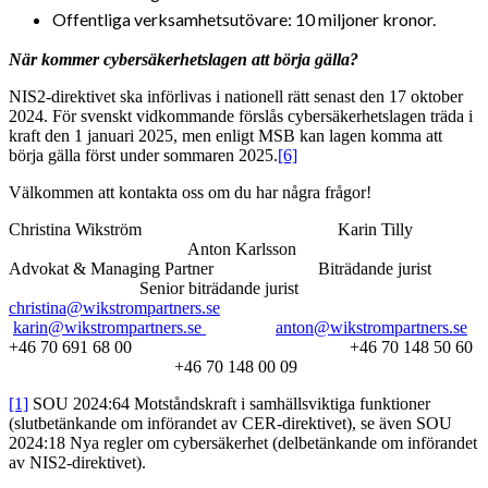
Offentliga verksamhetsutövare: 10 miljoner kronor.
När kommer cybersäkerhetslagen att börja gälla?
NIS2-direktivet ska införlivas i nationell rätt senast den 17 oktober
2024. För svenskt vidkommande förslås cybersäkerhetslagen träda i
kraft den 1 januari 2025, men enligt MSB kan lagen komma att
börja gälla först under sommaren 2025.
[6]
Välkommen att kontakta oss om du har några frågor!
Christina Wikström Karin Tilly
Anton Karlsson
Advokat & Managing Partner Biträdande jurist
Senior biträdande jurist
christina@wikstrompartners.se
karin@wikstrompartners.se
anton@wikstrompartners.se
+46 70 691 68 00 +46 70 148 50 60
+46 70 148 00 09
[1]
SOU 2024:64 Motståndskraft i samhällsviktiga funktioner
(slutbetänkande om införandet av CER-direktivet), se även SOU
2024:18 Nya regler om cybersäkerhet (delbetänkande om införandet
av NIS2-direktivet).