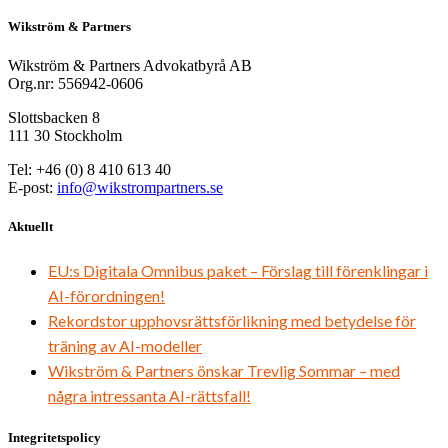
Wikström & Partners
Wikström & Partners Advokatbyrå AB
Org.nr: 556942-0606
Slottsbacken 8
111 30 Stockholm
Tel: +46 (0) 8 410 613 40
E-post:
info@wikstrompartners.se
Aktuellt
EU:s Digitala Omnibus paket – Förslag till förenklingar i
AI-förordningen!
Rekordstor upphovsrättsförlikning med betydelse för
träning av AI-modeller
Wikström & Partners önskar Trevlig Sommar – med
några intressanta AI-rättsfall!
Integritetspolicy