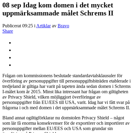
08 sep
Idag kom domen i det mycket
uppmärksammade målet Schrems II
Publicerat 09:25
i
Artiklar
av
Bravo
Share
Frågan om kommissionens beslutade standardavtalsklausuler för
överföring av personuppgifter till personuppgiftsbiträden etablerade i
tredjeland är giltiga har varit på tapeten ända sedan domen i Schrems
I-målet kom år 2015. Minst lika intressant har frågan om giltigheten
av Privacy Shield, vilken möjliggjort överföringar av
personuppgifter från EU/EES till USA, varit. Idag har vi fått svar på
frågorna i och med domen i det uppmärksammade målet Schrems II.
Bland annat ogiltigförklarar nu domstolen Privacy Shield – något
som lär få enorma konsekvenser för de exportörer och importörer av
personuppgifter mellan EU/EES och USA som grundar sin